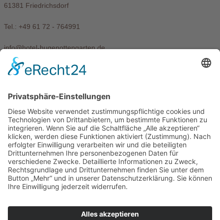
61381 Friedrichsdorf
Tel.: +49 61 72 - 764991
info@hotel-hugenottengarten.de
www.hotel-hugenottengarten.de
Menü
Home
Kontakt
Datenschutzerklärung
Impressum
Kontakt
Hotel Hugenottengarten Jakov Ursic GmbH
Wilhelmstraße 1
61381 Friedrichsdorf