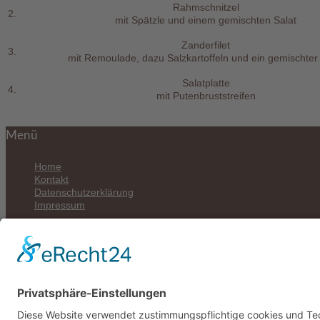
Rahmschnitzel
2.
mit Spätzle und einem gemischten Salat
Zanderfilet
3.
mit Remoulade, dazu Salzkartoffeln und ein gemischter
Salatplatte
4.
mit Putenbruststreifen
Menü
Home
Kontakt
Datenschutzerklärung
Impressum
Kontakt
Hotel Hugenottengarten Jakov Ursic GmbH
Wilhelmstraße 1
61381 Friedrichsdorf
Tel.: +49 61 72 – 764991